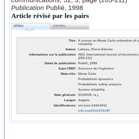
Publication
Publié, 1998
Article révisé par les pairs
DÉTAILS
CONTENU
Titre:
A survey on Monte Carlo estimation of s
reliability
Auteur:
Labeau, Pierre-Etienne
Informations sur la publication:
AEÜ. International journal of electroni
(205-211)
Statut de publication:
Publié, 1998
Sujet CREF:
Sciences de l'ingénieur
Mots-clés:
Monte Carlo
Probabilistic dynamics
Probabilistic safety analysis
System reliability
Note générale:
SCOPUS: re.j
Langue:
Anglais
Identificateurs:
urn:issn:1434-8411
info:scp/0031678195