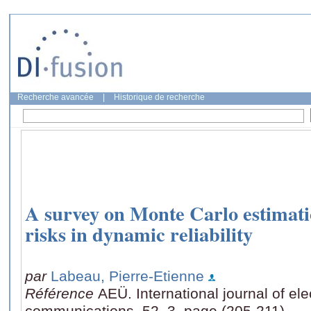
Recherche avancée
|
Historique de recherche
A survey on Monte Carlo estimatio
risks in dynamic reliability
par
Labeau, Pierre-Etienne
Référence
AEÜ. International journal of el
communications, 52, 3, page (205-211)