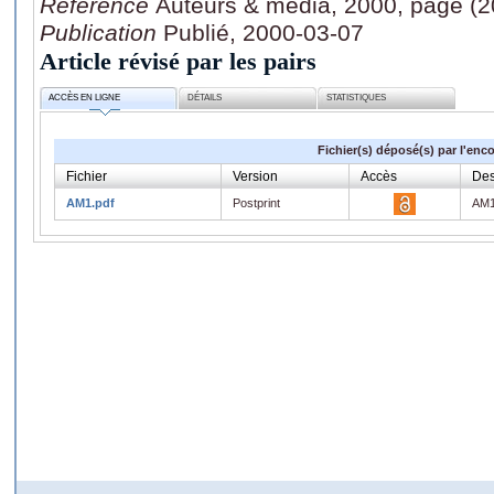
Référence
Auteurs & média, 2000, page (2
Publication
Publié, 2000-03-07
Article révisé par les pairs
ACCÈS EN LIGNE
DÉTAILS
STATISTIQUES
Fichier(s) déposé(s) par l'enc
Fichier
Version
Accès
Des
AM1.pdf
Postprint
AM