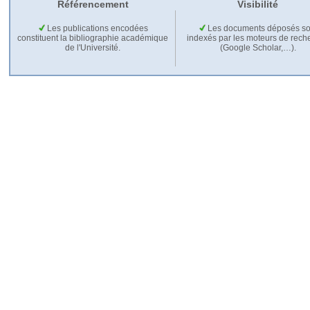
Référencement
Visibilité
Les publications encodées
Les documents déposés so
constituent la bibliographie académique
indexés par les moteurs de rech
de l'Université.
(Google Scholar,…).