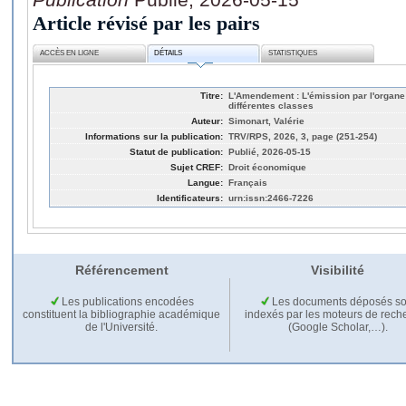
Article révisé par les pairs
ACCÈS EN LIGNE
DÉTAILS
STATISTIQUES
Titre:
L'Amendement : L'émission par l'organe 
différentes classes
Auteur:
Simonart, Valérie
Informations sur la publication:
TRV/RPS, 2026, 3, page (251-254)
Statut de publication:
Publié, 2026-05-15
Sujet CREF:
Droit économique
Langue:
Français
Identificateurs:
urn:issn:2466-7226
Référencement
Visibilité
Les publications encodées
Les documents déposés so
constituent la bibliographie académique
indexés par les moteurs de rech
de l'Université.
(Google Scholar,…).