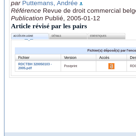
par
Puttemans, Andrée
Référence
Revue de droit commercial belg
Publication
Publié, 2005-01-12
Article révisé par les pairs
ACCÈS EN LIGNE
DÉTAILS
STATISTIQUES
Fichier(s) déposé(s) par l'enc
Fichier
Version
Accès
Des
RDCTBH 320050103 -
Postprint
RDC
2005.pdf