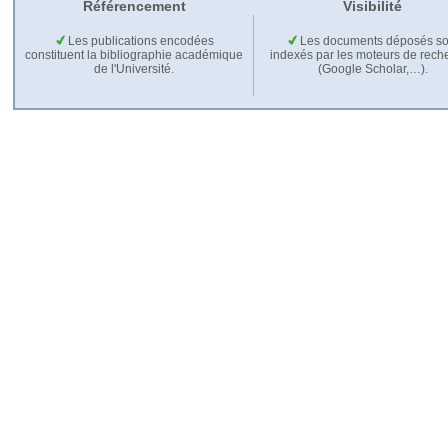
Référencement
Visibilité
Les publications encodées
Les documents déposés so
constituent la bibliographie académique
indexés par les moteurs de rech
de l'Université.
(Google Scholar,…).