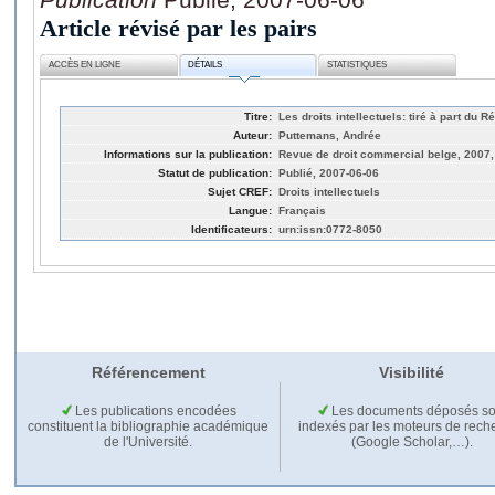
Article révisé par les pairs
ACCÈS EN LIGNE
DÉTAILS
STATISTIQUES
Titre:
Les droits intellectuels: tiré à part du R
Auteur:
Puttemans, Andrée
Informations sur la publication:
Revue de droit commercial belge, 2007, 
Statut de publication:
Publié, 2007-06-06
Sujet CREF:
Droits intellectuels
Langue:
Français
Identificateurs:
urn:issn:0772-8050
Référencement
Visibilité
Les publications encodées
Les documents déposés so
constituent la bibliographie académique
indexés par les moteurs de rech
de l'Université.
(Google Scholar,…).