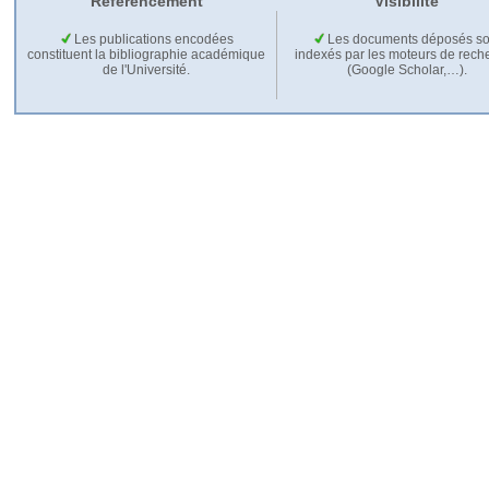
Référencement
Visibilité
Les publications encodées
Les documents déposés so
constituent la bibliographie académique
indexés par les moteurs de rech
de l'Université.
(Google Scholar,…).