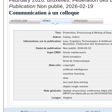
Publication
Non publié, 2026-02-19
Communication à un colloque
ACCÈS EN LIGNE
DÉTAILS
STATISTIQUES
Titre:
Protection, Processing & Mining of Data
Auteur:
Cabay, Julien
Informations sur la publication:
Law, Cognitive Technologies & Artificial
Bruxelles, Fédération des Entreprises d
Statut de publication:
Non publié, 2026-02-19
Sujet CREF:
Droits intellectuels
Droit européen
Droit de l'informatique
Mots-clés:
copyright
artificial intelligence
machine learning
data
text and data mining
digital single market
Note générale:
Update of previous conference https://d
DIPOT:oai:dipot.ulb.ac.be:2013/302670/
Langue:
Anglais