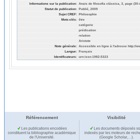
Informations sur la publication:
Anais de filosofia clássica, 3, page (30-
Statut de publication:
Publié, 2009
Sujet CREF:
Philosophie
Mots-clés:
être
catégorie
prédication
relation
Aristote
Note générale:
Accessible en ligne à l'adresse http://ww
Langue:
Français
Identificateurs:
urn:issn:1982-5323
Référencement
Visibilité
Les publications encodées
Les documents déposés so
constituent la bibliographie académique
indexés par les moteurs de rech
de l'Université.
(Google Scholar,…).