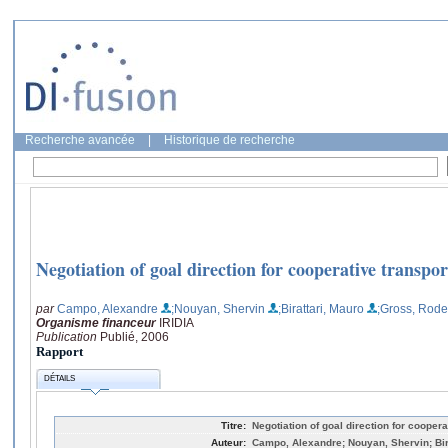
Recherche avancée
|
Historique de recherche
Negotiation of goal direction for cooperative transpor
par
Campo, Alexandre
;Nouyan, Shervin
;Birattari, Mauro
;Gross, Rode
Organisme financeur
IRIDIA
Publication
Publié, 2006
Rapport
DÉTAILS
Titre:
Negotiation of goal direction for coopera
Auteur:
Campo, Alexandre; Nouyan, Shervin; Bir