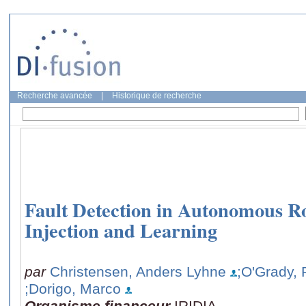
Recherche avancée
|
Historique de recherche
Fault Detection in Autonomous Ro
Injection and Learning
par
Christensen, Anders Lyhne
;O'Grady,
;Dorigo, Marco
Organisme financeur
IRIDIA