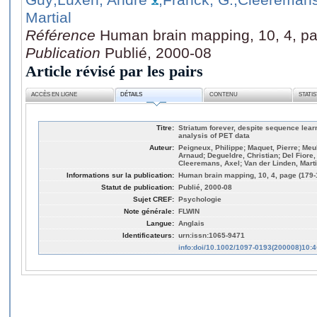
Martial
Référence
Human brain mapping, 10, 4, p
Publication
Publié, 2000-08
Article révisé par les pairs
ACCÈS EN LIGNE
DÉTAILS
CONTENU
STATI
Titre:
Striatum forever, despite sequence learn
analysis of PET data
Auteur:
Peigneux, Philippe; Maquet, Pierre; Me
Arnaud; Degueldre, Christian; Del Fiore
Cleeremans, Axel; Van der Linden, Marti
Informations sur la publication:
Human brain mapping, 10, 4, page (179-
Statut de publication:
Publié, 2000-08
Sujet CREF:
Psychologie
Note générale:
FLWIN
Langue:
Anglais
Identificateurs:
urn:issn:1065-9471
info:doi/10.1002/1097-0193(200008)10: