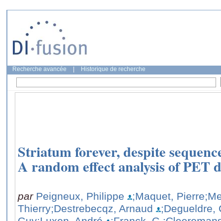
Recherche avancée
|
Historique de recherche
Striatum forever, despite sequence
A random effect analysis of PET 
par
Peigneux, Philippe
;Maquet, Pierre
;M
Thierry
;Destrebecqz, Arnaud
;Degueldre, 
Guy
;Luxen, André
;Franck, G.
;Cleeremans