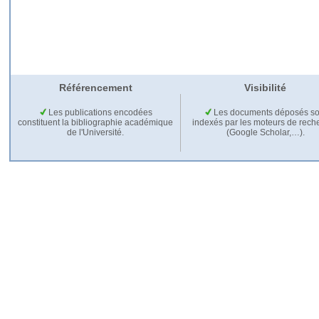
Référencement
Visibilité
Les publications encodées
Les documents déposés so
constituent la bibliographie académique
indexés par les moteurs de rech
de l'Université.
(Google Scholar,…).