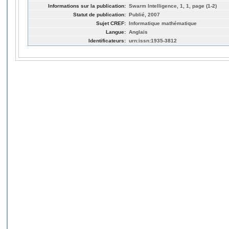
Informations sur la publication:
Swarm Intelligence, 1, 1, page (1-2)
Statut de publication:
Publié, 2007
Sujet CREF:
Informatique mathématique
Langue:
Anglais
Identificateurs:
urn:issn:1935-3812