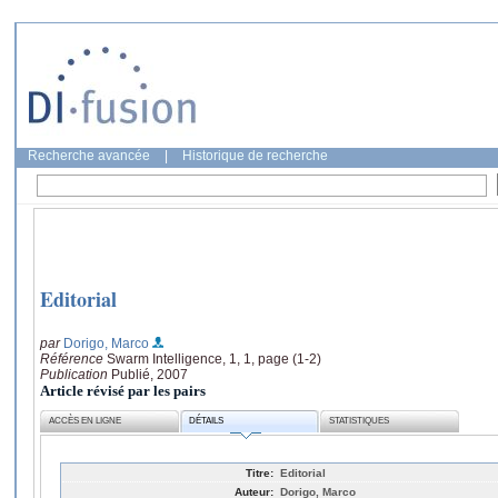
Recherche avancée
|
Historique de recherche
Editorial
par
Dorigo, Marco
Référence
Swarm Intelligence, 1, 1, page (1-2)
Publication
Publié, 2007
Article révisé par les pairs
ACCÈS EN LIGNE
DÉTAILS
STATISTIQUES
Titre:
Editorial
Auteur:
Dorigo, Marco