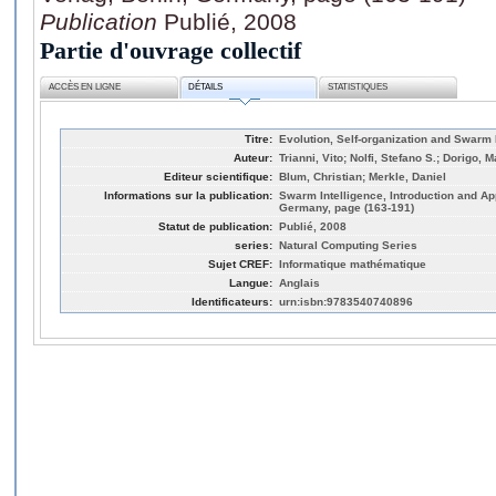
Publication
Publié, 2008
Partie d'ouvrage collectif
ACCÈS EN LIGNE
DÉTAILS
STATISTIQUES
Titre:
Evolution, Self-organization and Swarm
Auteur:
Trianni, Vito; Nolfi, Stefano S.; Dorigo, 
Editeur scientifique:
Blum, Christian; Merkle, Daniel
Informations sur la publication:
Swarm Intelligence, Introduction and App
Germany, page (163-191)
Statut de publication:
Publié, 2008
series:
Natural Computing Series
Sujet CREF:
Informatique mathématique
Langue:
Anglais
Identificateurs:
urn:isbn:9783540740896