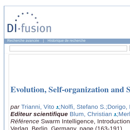
Recherche avancée
|
Historique de recherche
Evolution, Self-organization and
par
Trianni, Vito
;Nolfi, Stefano S.
;Dorigo,
Editeur scientifique
Blum, Christian
;Mer
Référence
Swarm Intelligence, Introduction
Verlag, Berlin, Germany, page (163-191)