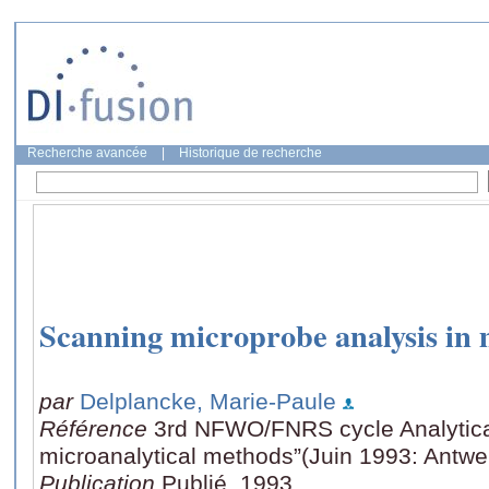
Recherche avancée
|
Historique de recherche
Scanning microprobe analysis in m
par
Delplancke, Marie-Paule
Référence
3rd NFWO/FNRS cycle Analytical
microanalytical methods”(Juin 1993: Antwer
Publication
Publié, 1993