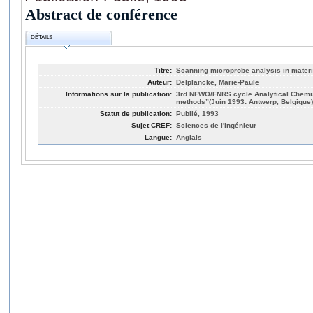
Abstract de conférence
DÉTAILS
Titre:
Scanning microprobe analysis in mater
Auteur:
Delplancke, Marie-Paule
Informations sur la publication:
3rd NFWO/FNRS cycle Analytical Chemist
methods”(Juin 1993: Antwerp, Belgique)
Statut de publication:
Publié, 1993
Sujet CREF:
Sciences de l'ingénieur
Langue:
Anglais