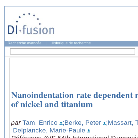
Recherche avancée
|
Historique de recherche
Nanoindentation rate dependent 
of nickel and titanium
par
Tam, Enrico
;Berke, Peter
;Massart, 
;Delplancke, Marie-Paule
Référence
AVS 54th International Symposi