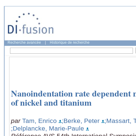
Recherche avancée
|
Historique de recherche
Nanoindentation rate dependent 
of nickel and titanium
par
Tam, Enrico
;Berke, Peter
;Massart, 
;Delplancke, Marie-Paule
Référence
AVS 54th International Symposi