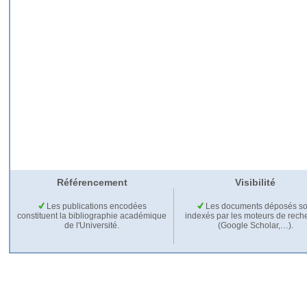
Référencement
Visibilité
Les publications encodées
Les documents déposés so
constituent la bibliographie académique
indexés par les moteurs de rech
de l'Université.
(Google Scholar,…).