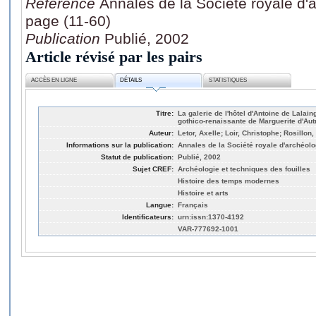
Référence
Annales de la Société royale d'a
page (11-60)
Publication
Publié, 2002
Article révisé par les pairs
ACCÈS EN LIGNE
DÉTAILS
STATISTIQUES
Titre:
La galerie de l'hôtel d'Antoine de Lalain
gothico-renaissante de Marguerite d'Aut
Auteur:
Letor, Axelle; Loir, Christophe; Rosillon
Informations sur la publication:
Annales de la Société royale d'archéolo
Statut de publication:
Publié, 2002
Sujet CREF:
Archéologie et techniques des fouilles
Histoire des temps modernes
Histoire et arts
Langue:
Français
Identificateurs:
urn:issn:1370-4192
VAR-777692-1001