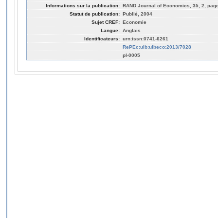
Informations sur la publication:
RAND Journal of Economics, 35, 2, page
Statut de publication:
Publié, 2004
Sujet CREF:
Economie
Langue:
Anglais
Identificateurs:
urn:issn:0741-6261
RePEc:ulb:ulbeco:2013/7028
pl-0005