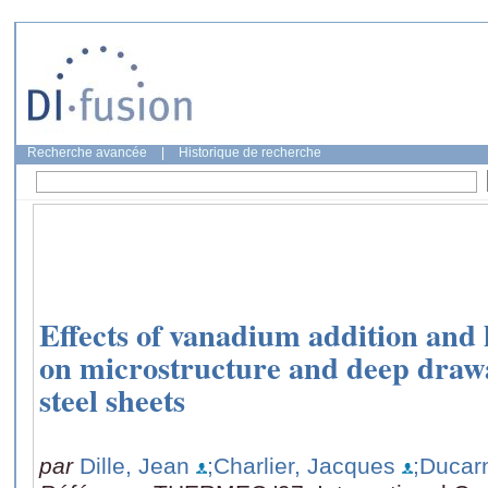
Recherche avancée
|
Historique de recherche
Effects of vanadium addition and 
on microstructure and deep drawa
steel sheets
par
Dille, Jean
;Charlier, Jacques
;Ducar