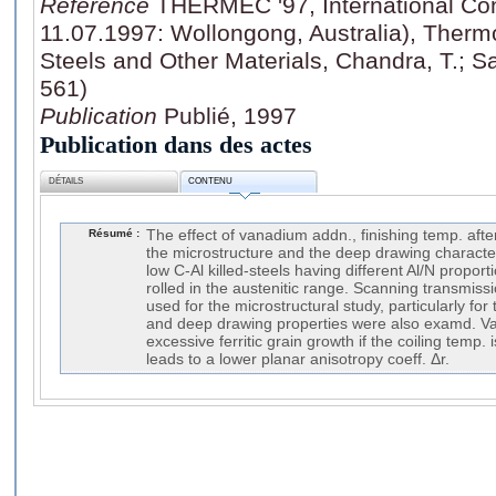
Référence
THERMEC '97, International Co
11.07.1997: Wollongong, Australia), Ther
Steels and Other Materials, Chandra, T.; Sak
561)
Publication
Publié, 1997
Publication dans des actes
DÉTAILS
CONTENU
Résumé :
The effect of vanadium addn., finishing temp. after
the microstructure and the deep drawing character
low C-Al killed-steels having different Al/N propor
rolled in the austenitic range. Scanning transmis
used for the microstructural study, particularly for 
and deep drawing properties were also examd. V
excessive ferritic grain growth if the coiling temp. i
leads to a lower planar anisotropy coeff. Δr.