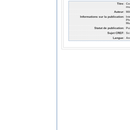
Titre:
Co
mu
Auteur:
Mi
Informations sur la publication:
In
Ph
Mu
Statut de publication:
Pu
Sujet CREF:
Sc
Langue:
An