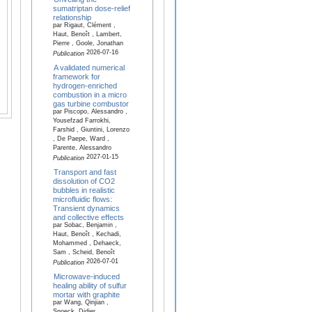
sumatriptan dose-relief
relationship
par Rigaut, Clément ,
Haut, Benoît , Lambert,
Pierre , Goole, Jonathan
2026-07-16
Publication
A validated numerical
framework for
hydrogen-enriched
combustion in a micro
gas turbine combustor
par Piscopo, Alessandro ,
Yousefzad Farrokhi,
Farshid , Giuntini, Lorenzo
, De Paepe, Ward ,
Parente, Alessandro
2027-01-15
Publication
Transport and fast
dissolution of CO2
bubbles in realistic
microfluidic flows:
Transient dynamics
and collective effects
par Sobac, Benjamin ,
Haut, Benoît , Kechadi,
Mohammed , Dehaeck,
Sam , Scheid, Benoît
2026-07-01
Publication
Microwave-induced
healing ability of sulfur
mortar with graphite
par Wang, Qinjian ,