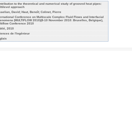
ntribution to the theoretical and numerical study of grooved heat pipes:
ltilevel approach
kaelian, David; Haut, Benoît; Colinet, Pierre
ternational Conference on Multiscale Complex Fluid Flows and Interfacial
enomena (MULTIFLOW 2010)(8-10 November 2010: Bruxelles, Belgique),
ltiflow Conference 2010
blié, 2010
iences de l'ingénieur
glais