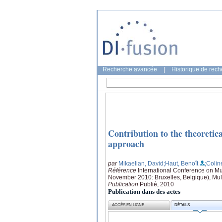
Recherche avancée
|
Historique de rec
Contribution to the theoretic
approach
par
Mikaelian, David
;Haut, Benoît
;Colin
Référence
International Conference on M
November 2010: Bruxelles, Belgique), Mul
Publication
Publié, 2010
Publication dans des actes
ACCÈS EN LIGNE
DÉTAILS