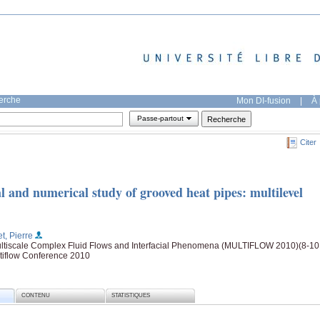
herche
Mon DI-fusion
|
À 
Passe-partout
Citer
al and numerical study of grooved heat pipes: multilevel
et, Pierre
ultiscale Complex Fluid Flows and Interfacial Phenomena (MULTIFLOW 2010)(8-10
tiflow Conference 2010
CONTENU
STATISTIQUES