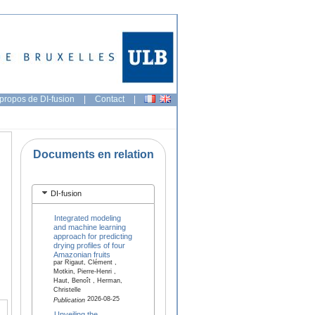
propos de DI-fusion
|
Contact
|
Documents en relation
DI-fusion
Integrated modeling
and machine learning
approach for predicting
drying profiles of four
Amazonian fruits
par Rigaut, Clément ,
Motkin, Pierre-Henri ,
Haut, Benoît , Herman,
Christelle
2026-08-25
Publication
Unveiling the