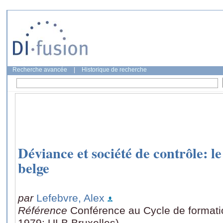
Recherche avancée
|
Historique de recherche
Déviance et société de contrôle: l
belge
par
Lefebvre, Alex
Référence
Conférence au Cycle de format
1979: ULB Bruxelles)