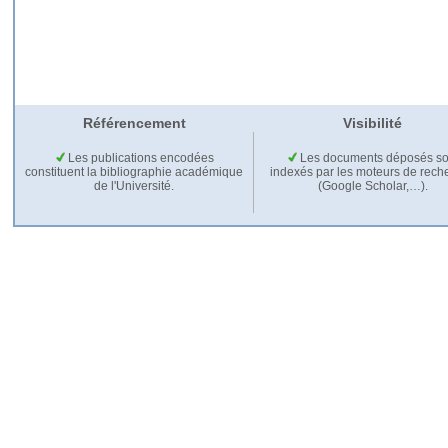
Référencement
Visibilité
Les publications encodées
Les documents déposés so
constituent la bibliographie académique
indexés par les moteurs de rech
de l'Université.
(Google Scholar,…).