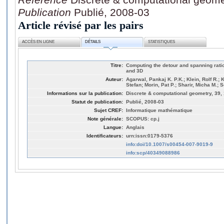
Publication
Publié, 2008-03
Article révisé par les pairs
ACCÈS EN LIGNE
DÉTAILS
STATISTIQUES
Titre:
Computing the detour and spanning ratio
and 3D
Auteur:
Agarwal, Pankaj K. P.K.; Klein, Rolf R.;
Stefan; Morin, Pat P.; Sharir, Micha M.; 
Informations sur la publication:
Discrete & computational geometry, 39, 
Statut de publication:
Publié, 2008-03
Sujet CREF:
Informatique mathématique
Note générale:
SCOPUS: cp.j
Langue:
Anglais
Identificateurs:
urn:issn:0179-5376
info:doi/10.1007/s00454-007-9019-9
info:scp/40349088986