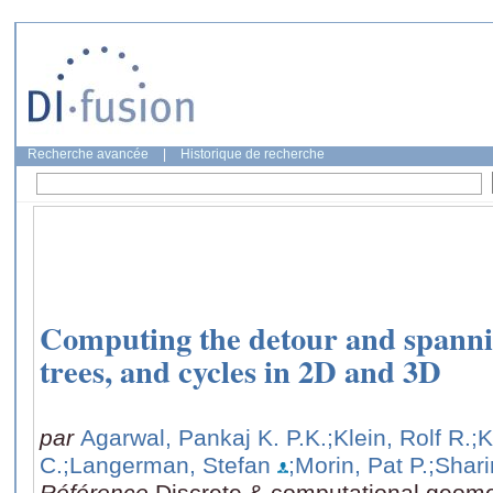
Recherche avancée
|
Historique de recherche
Computing the detour and spannin
trees, and cycles in 2D and 3D
par
Agarwal, Pankaj K. P.K.
;Klein, Rolf R.
;K
C.
;Langerman, Stefan
;Morin, Pat P.
;Shari
Référence
Discrete & computational geomet