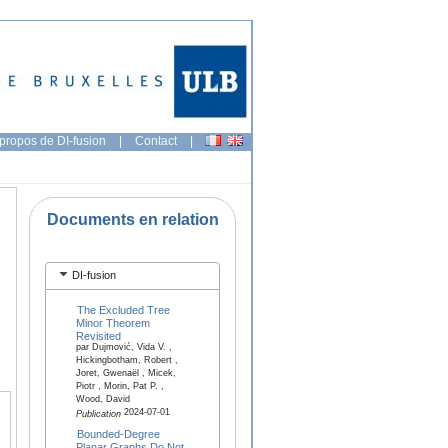
propos de DI-fusion
|
Contact
|
Documents en relation
DI-fusion
The Excluded Tree
Minor Theorem
Revisited
par Dujmović, Vida V. ,
Hickingbotham, Robert ,
Joret, Gwenaël , Micek,
Piotr , Morin, Pat P. ,
Wood, David
2024-07-01
Publication
Bounded-Degree
Planar Graphs Do Not