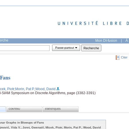
herche
Mon DI-fusion
|
À 
Passe-partout
Citer
 Fans
cek, Piotr
;Morin, Pat P.
;Wood, David
M-SIAM Symposium on Discrete Algorithms, page (3382-3391)
CONTENU
STATISTIQUES
anar Graphs in Blowups of Fans
jmović, Vida V.; Joret, Gwenaël; Micek, Piotr; Morin, Pat P.; Wood, David