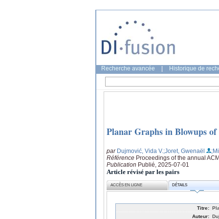
Recherche avancée
|
Historique de rec
Planar Graphs in Blowups of
par
Dujmović, Vida V.
;Joret, Gwenaël
;Mi
Référence
Proceedings of the annual AC
Publication
Publié, 2025-07-01
Article révisé par les pairs
ACCÈS EN LIGNE
DÉTAILS
Titre:
Pl
Auteur:
Du