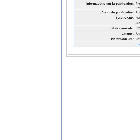
Informations sur la publication:
Pr
pa
Statut de publication:
Pu
Sujet CREF:
Ma
Bi
Note générale:
SC
Langue:
An
Identificateurs:
ur
in