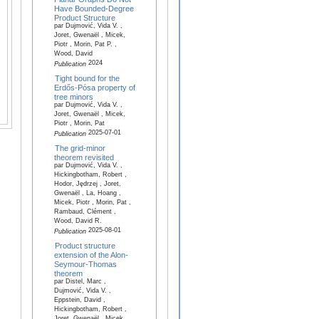
Have Bounded-Degree
Product Structure
par Dujmović, Vida V. ,
Joret, Gwenaël , Micek,
Piotr , Morin, Pat P. ,
Wood, David
2024
Publication
Tight bound for the
Erdős-Pósa property of
tree minors
par Dujmović, Vida V. ,
Joret, Gwenaël , Micek,
Piotr , Morin, Pat
2025-07-01
Publication
The grid-minor
theorem revisited
par Dujmović, Vida V. ,
Hickingbotham, Robert ,
Hodor, Jędrzej , Joret,
Gwenaël , La, Hoang ,
Micek, Piotr , Morin, Pat ,
Rambaud, Clément ,
Wood, David R.
2025-08-01
Publication
Product structure
extension of the Alon-
Seymour-Thomas
theorem
par Distel, Marc ,
Dujmović, Vida V. ,
Eppstein, David ,
Hickingbotham, Robert ,