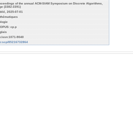
oceedings of the annual ACM-SIAM Symposium on Discrete Algorithms,
ge (3382-3391)
blié, 2025-07-01
thématiques
ologie
OPUS: cp.p
glais
n:issn:1071-9040
fo:scp/85216732864