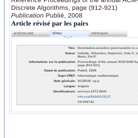
Discrete Algorithms, page (912-921)
Publication
Publié, 2008
Article révisé par les pairs
ACCÈS EN LIGNE
DÉTAILS
STATISTIQUES
Titre:
Distribution-sensitive point location in
Auteur:
Collette, Sébastien; Dujmović, Vida V.;
Morin, Pat P.
Informations sur la publication:
Proceedings of the annual ACM-SIAM Sy
page (912-921)
Statut de publication:
Publié, 2008
Sujet CREF:
Informatique mathématique
Note générale:
SCOPUS: cp.p
Langue:
Anglais
Identificateurs:
urn:issn:1071-9040
info:scp/58449129127
VX-006742