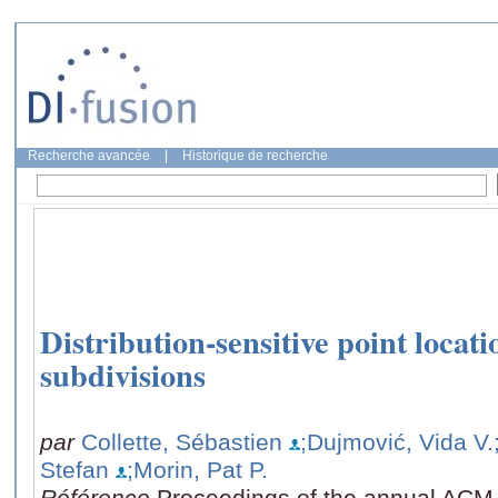
Recherche avancée
|
Historique de recherche
Distribution-sensitive point locati
subdivisions
par
Collette, Sébastien
;Dujmović, Vida V.
Stefan
;Morin, Pat P.
Référence
Proceedings of the annual AC