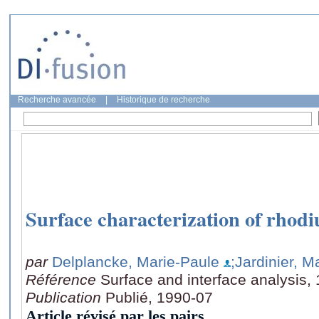
Recherche avancée
|
Historique de recherche
Surface characterization of rhod
par
Delplancke, Marie-Paule
;Jardinier, M
Référence
Surface and interface analysis,
Publication
Publié, 1990-07
Article révisé par les pairs