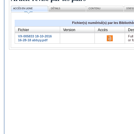
ACCÈS EN LIGNE
DÉTAILS
CONTENU
STATI
Fichier(s) numérisé(s) par les Biblioth
Fichier
Version
Accès
Des
VX-005833 18-10-2016
Full
16-28-18 abbyy.pdf
or f