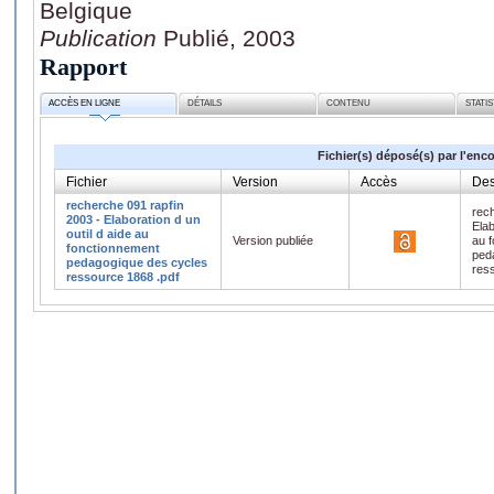
Belgique
Publication
Publié, 2003
Rapport
ACCÈS EN LIGNE
DÉTAILS
CONTENU
STATI
Fichier(s) déposé(s) par l'enc
Fichier
Version
Accès
Des
recherche 091 rapfin
rech
2003 - Elaboration d un
Elab
outil d aide au
Version publiée
au 
fonctionnement
ped
pedagogique des cycles
res
ressource 1868 .pdf