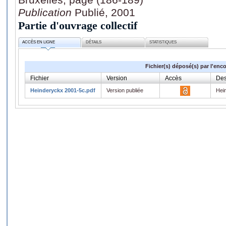
Publication
Publié, 2001
Partie d'ouvrage collectif
ACCÈS EN LIGNE
DÉTAILS
STATISTIQUES
Fichier(s) déposé(s) par l'enc
Fichier
Version
Accès
Des
Heinderyckx 2001-5c.pdf
Version publiée
Hei