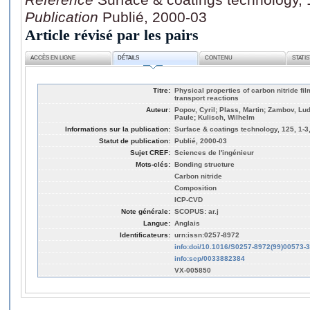
Publication
Publié, 2000-03
Article révisé par les pairs
ACCÈS EN LIGNE
DÉTAILS
CONTENU
STATI
Titre:
Physical properties of carbon nitride f
transport reactions
Auteur:
Popov, Cyril; Plass, Martin; Zambov, Ludm
Paule; Kulisch, Wilhelm
Informations sur la publication:
Surface & coatings technology, 125, 1-3
Statut de publication:
Publié, 2000-03
Sujet CREF:
Sciences de l'ingénieur
Mots-clés:
Bonding structure
Carbon nitride
Composition
ICP-CVD
Note générale:
SCOPUS: ar.j
Langue:
Anglais
Identificateurs:
urn:issn:0257-8972
info:doi/10.1016/S0257-8972(99)00573-3
info:scp/0033882384
VX-005850