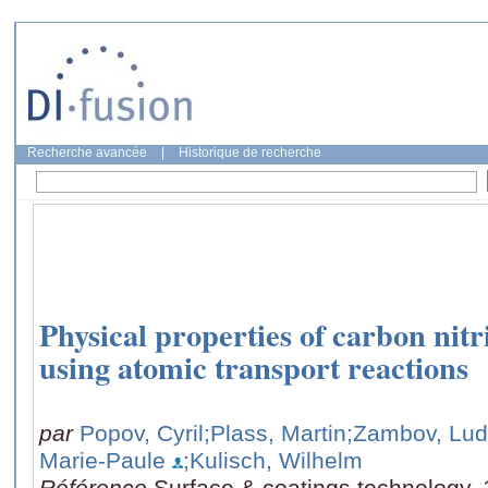
Recherche avancée
|
Historique de recherche
Physical properties of carbon nitr
using atomic transport reactions
par
Popov, Cyril
;Plass, Martin
;Zambov, Lud
Marie-Paule
;Kulisch, Wilhelm
Référence
Surface & coatings technology, 