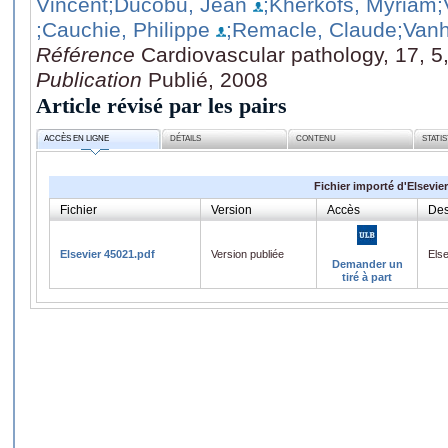
Vincent
;Ducobu, Jean
;Kherkofs, Myriam
;
;Cauchie, Philippe
;Remacle, Claude
;Van
Référence
Cardiovascular pathology, 17, 5
Publication
Publié, 2008
Article révisé par les pairs
ACCÈS EN LIGNE
DÉTAILS
CONTENU
STATI
Fichier importé d'Elsevier
Fichier
Version
Accès
Des
Elsevier 45021.pdf
Version publiée
Els
Demander un
tiré à part