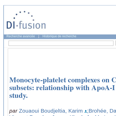
Recherche avancée
|
Historique de recherche
Monocyte-platelet complexes on
subsets: relationship with ApoA-I
study.
par
Zouaoui Boudjeltia, Karim
;Brohée, D