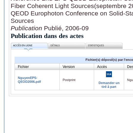
Fiber Coherent Light Sources(septembre 20
QEOD Europhoton Conference on Solid-Sta
Sources
Publication
Publié, 2006-09
Publication dans des actes
ACCÈS EN LIGNE
DÉTAILS
STATISTIQUES
Fichier(s) déposé(s) par l'enc
Fichier
Version
Accès
Des
NguyenEPS-
Postprint
Ngu
QEOD2006.pdf
Demander un
tiré à part