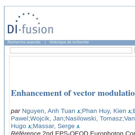
Recherche avancée
|
Historique de recherche
Enhancement of vector modulation
par
Nguyen, Anh Tuan
;Phan Huy, Kien
;
Pawel
;Wojcik, Jan
;Nasilowski, Tomasz
;Van
Hugo
;Massar, Serge
Référence
2nd EPS-QEOD Europhoton Conf