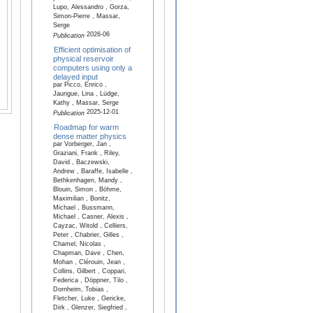
Lupo, Alessandro , Gorza,
Simon-Pierre , Massar,
Serge
2026-06
Publication
Efficient optimisation of
physical reservoir
computers using only a
delayed input
par Picco, Enrico ,
Jaurigue, Lina , Lüdge,
Kathy , Massar, Serge
2025-12-01
Publication
Roadmap for warm
dense matter physics
par Vorberger, Jan ,
Graziani, Frank , Riley,
David , Baczewski,
Andrew , Baraffe, Isabelle ,
Bethkenhagen, Mandy ,
Blouin, Simon , Böhme,
Maximilian , Bonitz,
Michael , Bussmann,
Michael , Casner, Alexis ,
Cayzac, Witold , Celliers,
Peter , Chabrier, Gilles ,
Chamel, Nicolas ,
Chapman, Dave , Chen,
Mohan , Clérouin, Jean ,
Collins, Gilbert , Coppari,
Federica , Döppner, Tilo ,
Dornheim, Tobias ,
Fletcher, Luke , Gericke,
Dirk , Glenzer, Siegfried ,