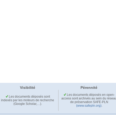
Visibilité
Pérennité
Les documents déposés en open-
Les documents déposés sont
access sont archivés au sein du résea
indexés par les moteurs de recherche
de préservation SAFE-PLN
(Google Scholar,…).
(www.safepln.org)
.