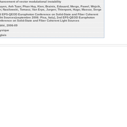
hancement of vector modulational instability
uyen, Anh Tuan; Phan Huy, Kien; Brainis, Edouard; Mergo, Pawel; Wojcik,
n; Nasilowski, Tomasz; Van Erps, Jurgen; Thienpont, Hugo; Massar, Serge
d EPS-QEOD Europhoton Conference on Solid-State and Fiber Coherent
ght Sources(septembre 2006: Pisa, Italy), 2nd EPS-QEOD Europhoton
nference on Solid-State and Fiber Coherent Light Sources
blié, 2006-09
ysique
glais