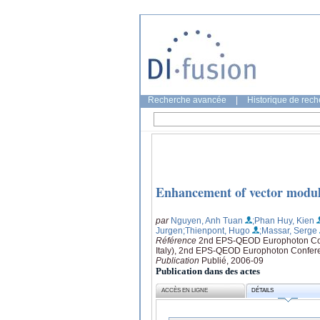
Recherche avancée
|
Historique de rec
Enhancement of vector modula
par
Nguyen, Anh Tuan
;Phan Huy, Kien
Jurgen
;Thienpont, Hugo
;Massar, Serge
Référence
2nd EPS-QEOD Europhoton Conf
Italy), 2nd EPS-QEOD Europhoton Confere
Publication
Publié, 2006-09
Publication dans des actes
ACCÈS EN LIGNE
DÉTAILS