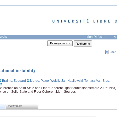
herche
Mon DI-fusion
|
À 
Passe-partout
Citer
tional instability
;Brainis, Edouard
;Mergo, Pawel
;Wojcik, Jan
;Nasilowski, Tomasz
;Van Erps,
erence on Solid-State and Fiber Coherent Light Sources(septembre 2006: Pisa,
nce on Solid-State and Fiber Coherent Light Sources
STATISTIQUES