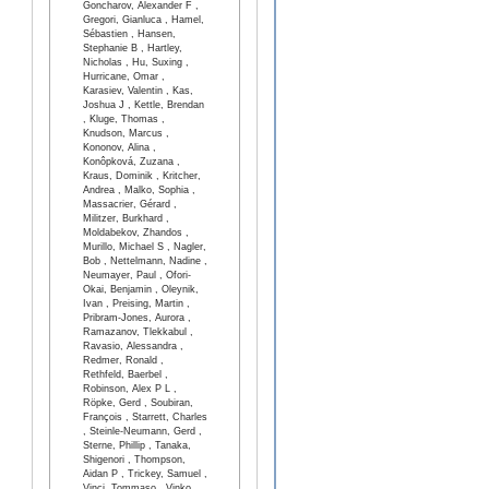
Goncharov, Alexander F ,
Gregori, Gianluca , Hamel,
Sébastien , Hansen,
Stephanie B , Hartley,
Nicholas , Hu, Suxing ,
Hurricane, Omar ,
Karasiev, Valentin , Kas,
Joshua J , Kettle, Brendan
, Kluge, Thomas ,
Knudson, Marcus ,
Kononov, Alina ,
Konôpková, Zuzana ,
Kraus, Dominik , Kritcher,
Andrea , Malko, Sophia ,
Massacrier, Gérard ,
Militzer, Burkhard ,
Moldabekov, Zhandos ,
Murillo, Michael S , Nagler,
Bob , Nettelmann, Nadine ,
Neumayer, Paul , Ofori-
Okai, Benjamin , Oleynik,
Ivan , Preising, Martin ,
Pribram-Jones, Aurora ,
Ramazanov, Tlekkabul ,
Ravasio, Alessandra ,
Redmer, Ronald ,
Rethfeld, Baerbel ,
Robinson, Alex P L ,
Röpke, Gerd , Soubiran,
François , Starrett, Charles
, Steinle-Neumann, Gerd ,
Sterne, Phillip , Tanaka,
Shigenori , Thompson,
Aidan P , Trickey, Samuel ,