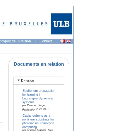
propos de DI-fusion
|
Contact
|
Documents en relation
DI-fusion
Equilibrium propagation
for learning in
Lagrangian dynamical
systems
par Massar, Serge
2025-09-01
Publication
Cavity solitons as a
nonlinear substrate for
photonic neuromorphic
computing
par Arsalan Arabieh, Amir ,