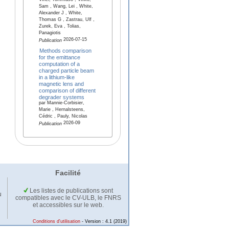
Vinci, Tommaso , Vinko,
Sam , Wang, Lei , White,
Alexander J , White,
Thomas G , Zastrau, Ulf ,
Zurek, Eva , Tolias,
Panagiotis
2026-07-15
Publication
Methods comparison
for the emittance
computation of a
charged particle beam
in a lithium-like
magnetic lens and
comparison of different
degrader systems
par Mannie-Corbisier,
Marie , Hernalsteens,
Cédric , Pauly, Nicolas
2026-09
Publication
Facilité
Les listes de publications sont
u
compatibles avec le CV-ULB, le FNRS
et accessibles sur le web.
Conditions d'utilisation
- Version : 4.1 (2019)