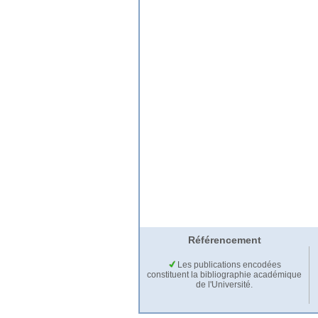
Référencement
Les publications encodées
constituent la bibliographie académique
de l'Université.