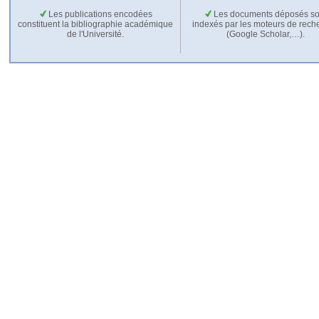
Les publications encodées
Les documents déposés so
constituent la bibliographie académique
indexés par les moteurs de rech
de l'Université.
(Google Scholar,…).