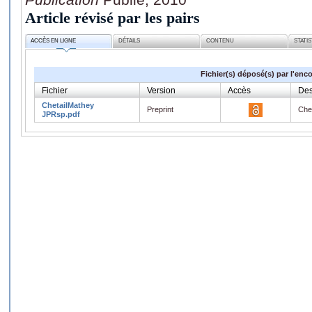
Article révisé par les pairs
ACCÈS EN LIGNE
DÉTAILS
CONTENU
STATI
Fichier(s) déposé(s) par l'enc
Fichier
Version
Accès
Des
ChetailMathey
Preprint
Che
JPRsp.pdf