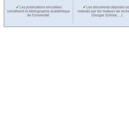
Les publications encodées
Les documents déposés so
constituent la bibliographie académique
indexés par les moteurs de rech
de l'Université.
(Google Scholar,…).