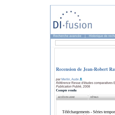
Recherche avancée
|
Historique de rec
Recension de Jean-Robert Ravi
par
Merlin, Aude
Référence
Revue d'études comparatives E
Publication
Publié, 2008
Compte rendu
ACCÈS EN LIGNE
DÉTAILS