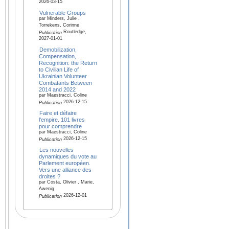
2026-03-15
Vulnerable Groups
par Minders, Julie ,
Torrekens, Corinne
Routledge,
Publication
2027-01-01
Demobilization,
Compensation,
Recognition: the Return
to Civilian Life of
Ukrainian Volunteer
Combatants Between
2014 and 2022
par Maestracci, Coline
2026-12-15
Publication
Faire et défaire
l'empire. 101 livres
pour comprendre
par Maestracci, Coline
2026-12-15
Publication
Les nouvelles
dynamiques du vote au
Parlement européen.
Vers une alliance des
droites ?
par Costa, Olivier , Marie,
Awenig
2026-12-01
Publication