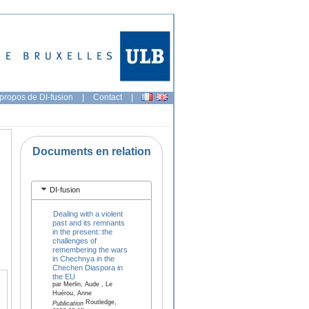
propos de DI-fusion
|
Contact
|
Documents en relation
DI-fusion
Dealing with a violent
past and its remnants
in the present::the
challenges of
remembering the wars
in Chechnya in the
Chechen Diaspora in
the EU
par Merlin, Aude , Le
Huérou, Anne
Routledge,
Publication