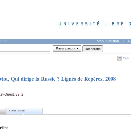
herche
Mon DI-fusion
|
À 
Passe-partout
Citer
ot, Qui dirige la Russie ? Lignes de Repères, 2008
st-Ouest, 39, 2
STATISTIQUES