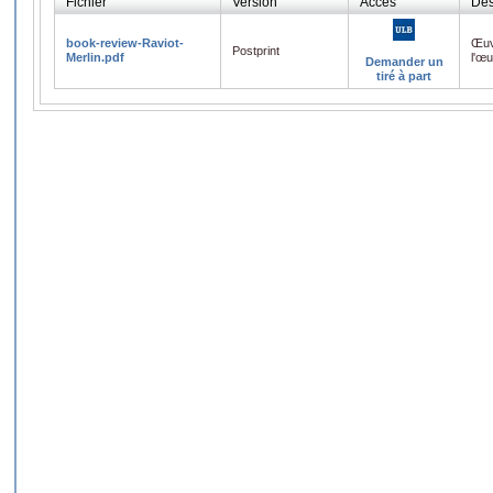
Fichier
Version
Accès
Des
book-review-Raviot-
Œuv
Postprint
Merlin.pdf
l'œ
Demander un
tiré à part