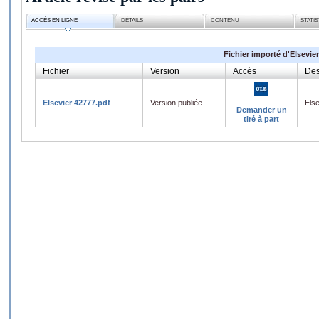
ACCÈS EN LIGNE
DÉTAILS
CONTENU
STATI
Fichier importé d'Elsevier
Fichier
Version
Accès
Des
Elsevier 42777.pdf
Version publiée
Els
Demander un
tiré à part