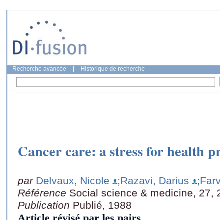
Recherche avancée
|
Historique de recherche
Cancer care: a stress for health p
par
Delvaux, Nicole
;Razavi, Darius
;Far
Référence
Social science & medicine, 27, 
Publication
Publié, 1988
Article révisé par les pairs