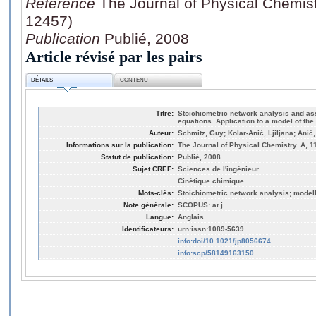
Référence
The Journal of Physical Chemist
12457)
Publication
Publié, 2008
Article révisé par les pairs
DÉTAILS
CONTENU
Titre:
Stoichiometric network analysis and as
equations. Application to a model of th
Auteur:
Schmitz, Guy; Kolar-Anić, Ljiljana; Anić
Informations sur la publication:
The Journal of Physical Chemistry. A, 1
Statut de publication:
Publié, 2008
Sujet CREF:
Sciences de l'ingénieur
Cinétique chimique
Mots-clés:
Stoichiometric network analysis; modell
Note générale:
SCOPUS: ar.j
Langue:
Anglais
Identificateurs:
urn:issn:1089-5639
info:doi/10.1021/jp8056674
info:scp/58149163150