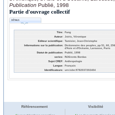
Publication
Publié, 1998
Partie d'ouvrage collectif
DÉTAILS
Titre:
Fang
Auteur:
Joiris, Véronique
Editeur scientifique:
Tamisier, Jean-Christophe
Informations sur la publication:
Dictionnaire des peuples, pp 51, 60, 256,
d'Asie et d'Océanie, Larousse, Paris
Statut de publication:
Publié, 1998
series:
Référents Bordas
Sujet CREF:
Anthropologie
Langue:
Français
Identificateurs:
urn:isbn:9782037202404
Référencement
Visibilité