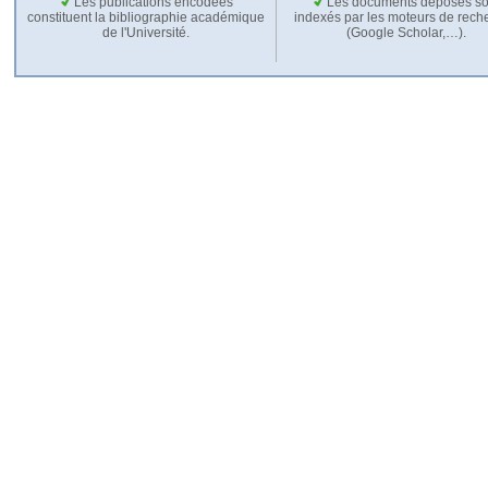
Les publications encodées
Les documents déposés so
constituent la bibliographie académique
indexés par les moteurs de rech
de l'Université.
(Google Scholar,…).