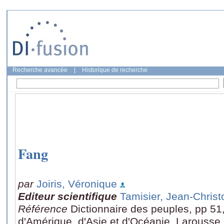
Recherche avancée
|
Historique de recherche
Fang
par
Joiris, Véronique
Editeur scientifique
Tamisier, Jean-Chris
Référence
Dictionnaire des peuples, pp 51, 
d'Amérique, d'Asie et d'Océanie, Larousse,