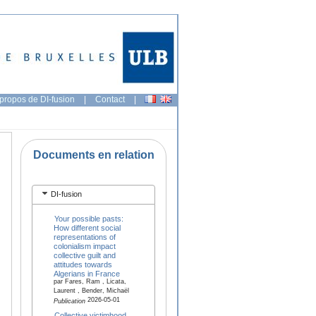
propos de DI-fusion
|
Contact
|
Documents en relation
DI-fusion
Your possible pasts:
How different social
representations of
colonialism impact
collective guilt and
attitudes towards
Algerians in France
par Fares, Ram , Licata,
Laurent , Bender, Michaël
2026-05-01
Publication
Collective victimhood