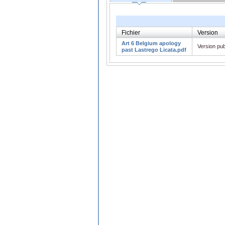
Fichier
Version
Art 6 Belgium apology
Version pub
past Lastrego Licata.pdf