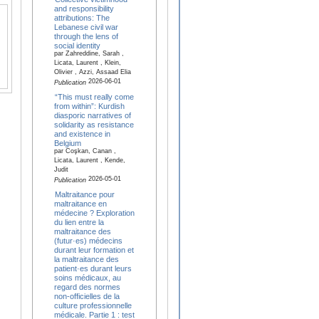
and responsibility
attributions: The
Lebanese civil war
through the lens of
social identity
par Zahreddine, Sarah ,
Licata, Laurent , Klein,
Olivier , Azzi, Assaad Elia
2026-06-01
Publication
“This must really come
from within”: Kurdish
diasporic narratives of
solidarity as resistance
and existence in
Belgium
par Coşkan, Canan ,
Licata, Laurent , Kende,
Judit
2026-05-01
Publication
Maltraitance pour
maltraitance en
médecine ? Exploration
du lien entre la
maltraitance des
(futur·es) médecins
durant leur formation et
la maltraitance des
patient·es durant leurs
soins médicaux, au
regard des normes
non-officielles de la
culture professionnelle
médicale. Partie 1 : test