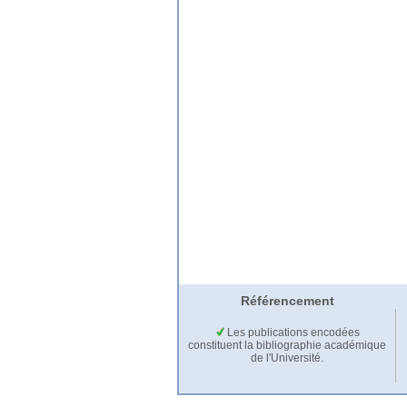
Référencement
Les publications encodées
constituent la bibliographie académique
de l'Université.