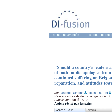
Recherche avancée
|
Historique de rec
"Should a country's leaders ap
of both public apologies from 
continued suffering on Belgian
reparation, and attitudes tow
par
Lastrego, Simona
;Licata, Laurent
Référence
Revista de psicología social, 2
Publication
Publié, 2010
Article révisé par les pairs
ACCÈS EN LIGNE
DÉTAILS