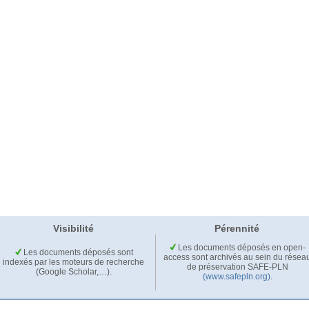
Visibilité
Pérennité
Les documents déposés en open-
Les documents déposés sont
access sont archivés au sein du résea
indexés par les moteurs de recherche
de préservation SAFE-PLN
(Google Scholar,…).
(www.safepln.org)
.