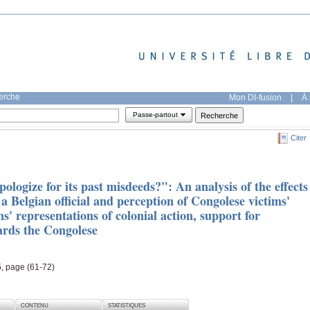
herche
Mon DI-fusion
|
À 
Passe-partout
Citer
ologize for its past misdeeds?": An analysis of the effects
a Belgian official and perception of Congolese victims'
s' representations of colonial action, support for
ards the Congolese
5, page (61-72)
CONTENU
STATISTIQUES