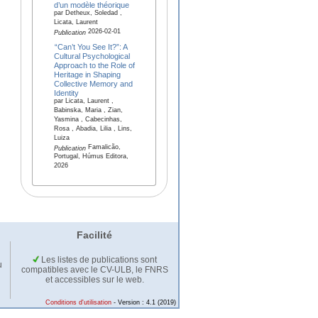
d’un modèle théorique
par Detheux, Soledad ,
Licata, Laurent
2026-02-01
Publication
“Can’t You See It?”: A
Cultural Psychological
Approach to the Role of
Heritage in Shaping
Collective Memory and
Identity
par Licata, Laurent ,
Babinska, Maria , Zian,
Yasmina , Cabecinhas,
Rosa , Abadia, Lilia , Lins,
Luiza
Famalicão,
Publication
Portugal, Húmus Editora,
2026
Facilité
Les listes de publications sont
u
compatibles avec le CV-ULB, le FNRS
et accessibles sur le web.
Conditions d'utilisation
- Version : 4.1 (2019)