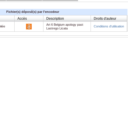
Fichier(s) déposé(s) par l'encodeur
Accès
Description
Droits d'auteur
Art 6 Belgium apology past
liée
Conditions d'utilisation
Lastrego Licata