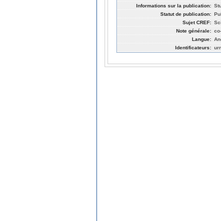
Informations sur la publication:
St
Statut de publication:
Pu
Sujet CREF:
Sc
Note générale:
co
Langue:
An
Identificateurs:
ur