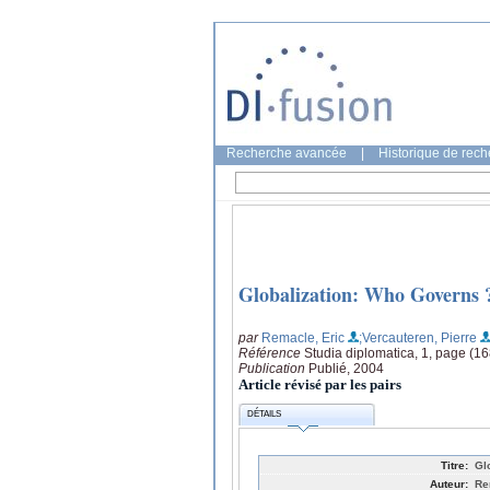
Recherche avancée
|
Historique de rec
Globalization: Who Governs 
par
Remacle, Eric
;Vercauteren, Pierre
Référence
Studia diplomatica, 1, page (16
Publication
Publié, 2004
Article révisé par les pairs
DÉTAILS
Titre:
Gl
Auteur:
Re