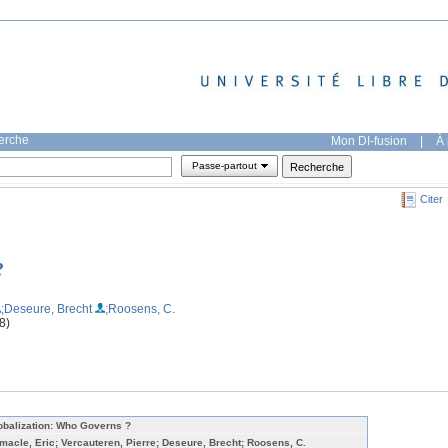
herche
Mon DI-fusion
|
À 
Passe-partout
Citer
?
;Deseure, Brecht
;Roosens, C.
8)
obalization: Who Governs ?
macle, Eric; Vercauteren, Pierre; Deseure, Brecht; Roosens, C.