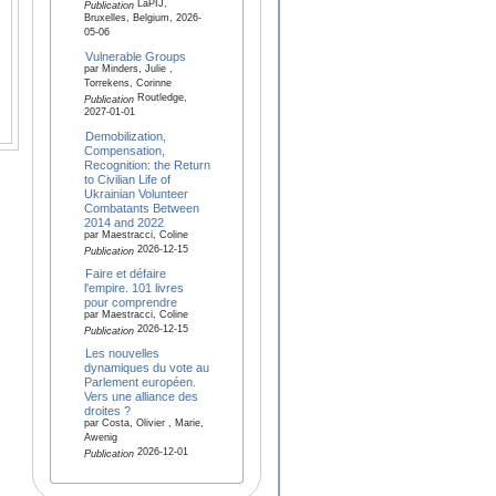
LaPIJ,
Publication
Bruxelles, Belgium, 2026-
05-06
Vulnerable Groups
par Minders, Julie ,
Torrekens, Corinne
Routledge,
Publication
2027-01-01
Demobilization,
Compensation,
Recognition: the Return
to Civilian Life of
Ukrainian Volunteer
Combatants Between
2014 and 2022
par Maestracci, Coline
2026-12-15
Publication
Faire et défaire
l'empire. 101 livres
pour comprendre
par Maestracci, Coline
2026-12-15
Publication
Les nouvelles
dynamiques du vote au
Parlement européen.
Vers une alliance des
droites ?
par Costa, Olivier , Marie,
Awenig
2026-12-01
Publication