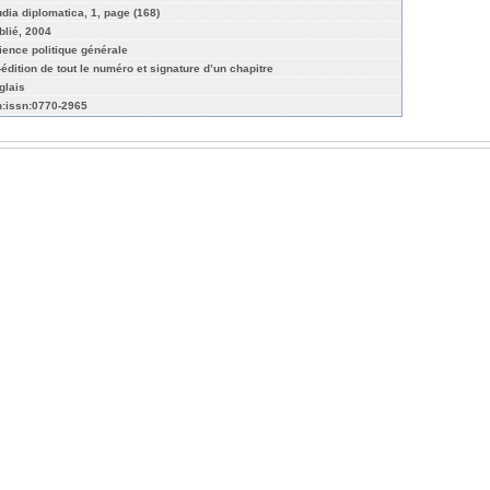
udia diplomatica, 1, page (168)
blié, 2004
ience politique générale
-édition de tout le numéro et signature d’un chapitre
glais
n:issn:0770-2965