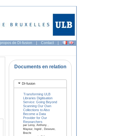
propos de DI-fusion
|
Contact
|
Documents en relation
DI-fusion
Transforming ULB
Libraries Digitisation
Service: Going Beyond
Scanning Our Own
Collections to Also
Become a Data
Provider for Our
Researchers
par Leroy, Anthony ,
Mayeur, Ingrid , Deseure,
Brecht