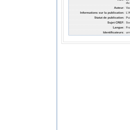
du
Auteur:
Va
Informations sur la publication:
L'
Statut de publication:
Pu
Sujet CREF:
So
Langue:
Fr
Identificateurs:
ur