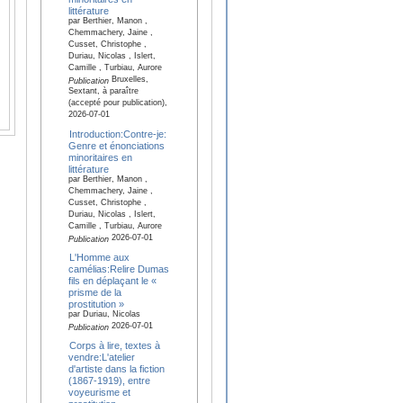
littérature
par Berthier, Manon ,
Chemmachery, Jaine ,
Cusset, Christophe ,
Duriau, Nicolas , Islert,
Camille , Turbiau, Aurore
Bruxelles,
Publication
Sextant, à paraître
(accepté pour publication),
2026-07-01
Introduction:Contre-je:
Genre et énonciations
minoritaires en
littérature
par Berthier, Manon ,
Chemmachery, Jaine ,
Cusset, Christophe ,
Duriau, Nicolas , Islert,
Camille , Turbiau, Aurore
2026-07-01
Publication
L'Homme aux
camélias:Relire Dumas
fils en déplaçant le «
prisme de la
prostitution »
par Duriau, Nicolas
2026-07-01
Publication
Corps à lire, textes à
vendre:L'atelier
d'artiste dans la fiction
(1867-1919), entre
voyeurisme et