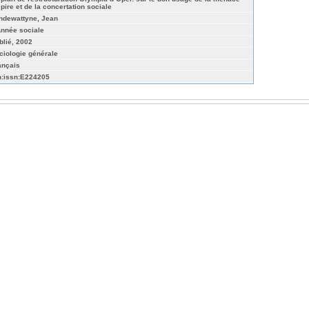
 pire et de la concertation sociale
ndewattyne, Jean
Année sociale
blié, 2002
ciologie générale
ançais
n:issn:E224205