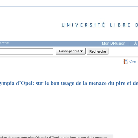
herche
Mon DI-fusion
|
À 
Passe-partout
Citer
ympia d’Opel: sur le bon usage de la menace du pire et d
 plan de restructuration Olympia d’Opel: sur le bon usage de la menace