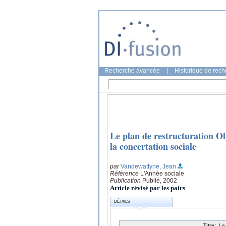
Recherche avancée
|
Historique de rec
Le plan de restructuration Ol
la concertation sociale
par
Vandewattyne, Jean
Référence
L'Année sociale
Publication
Publié, 2002
Article révisé par les pairs
DÉTAILS
Titre:
Le