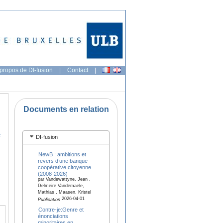
propos de DI-fusion
|
Contact
|
Documents en relation
e
DI-fusion
NewB : ambitions et
revers d’une banque
coopérative citoyenne
(2008-2026)
par Vandewattyne, Jean ,
Delmeire Vandemaele,
Mathias , Maasen, Kristel
2026-04-01
Publication
Contre-je:Genre et
énonciations
minoritaires en