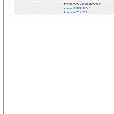
info:pii/0006-2952(81)90601-8
info:scp/0019805277
info:pmid/7034734