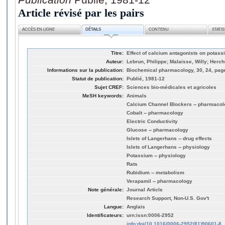
Article révisé par les pairs
ACCÈS EN LIGNE
DÉTAILS
CONTENU
STATI
Titre:
Effect of calcium antagonists on potassi
Auteur:
Lebrun, Philippe; Malaisse, Willy; Herc
Informations sur la publication:
Biochemical pharmacology, 30, 24, pag
Statut de publication:
Publié, 1981-12
Sujet CREF:
Sciences bio-médicales et agricoles
MeSH keywords:
Animals
Calcium Channel Blockers -- pharmaco
Cobalt -- pharmacology
Electric Conductivity
Glucose -- pharmacology
Islets of Langerhans -- drug effects
Islets of Langerhans -- physiology
Potassium -- physiology
Rats
Rubidium -- metabolism
Verapamil -- pharmacology
Note générale:
Journal Article
Research Support, Non-U.S. Gov't
Langue:
Anglais
Identificateurs:
urn:issn:0006-2952
info:doi/10.1016/0006-2952(81)90601-8