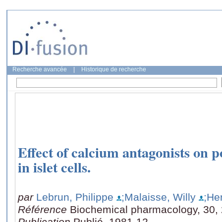
Recherche avancée
|
Historique de recherche
Effect of calcium antagonists on 
in islet cells.
par
Lebrun, Philippe
;Malaisse, Willy
;He
Référence
Biochemical pharmacology, 30,
Publication
Publié, 1981-12