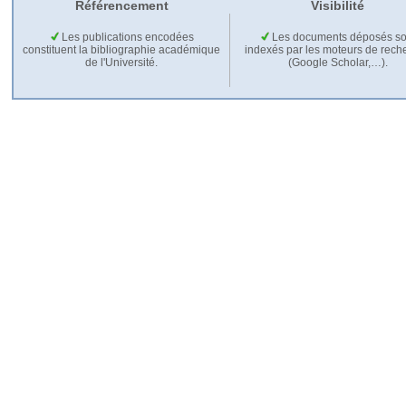
Référencement
Visibilité
Les publications encodées
Les documents déposés so
constituent la bibliographie académique
indexés par les moteurs de rech
de l'Université.
(Google Scholar,…).