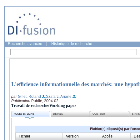
Recherche avancée
|
Historique de recherche
L'efficience informationnelle des marchés: une hypoth
par
Gillet, Roland
;Szafarz, Ariane
Publication
Publié, 2004-02
Travail de recherche/Working paper
ACCÈS EN LIGNE
DÉTAILS
CONTENU
STATI
Fichier(s) déposé(s) par l'enc
Fichier
Version
Accès
Des