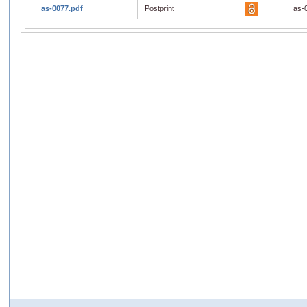
as-0077.pdf
Postprint
as-