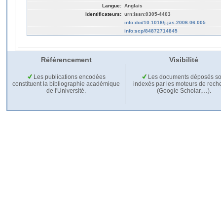
Langue:
Anglais
Identificateurs:
urn:issn:0305-4403
info:doi/10.1016/j.jas.2006.06.005
info:scp/84872714845
Référencement
Visibilité
Les publications encodées
Les documents déposés so
constituent la bibliographie académique
indexés par les moteurs de rech
de l'Université.
(Google Scholar,…).