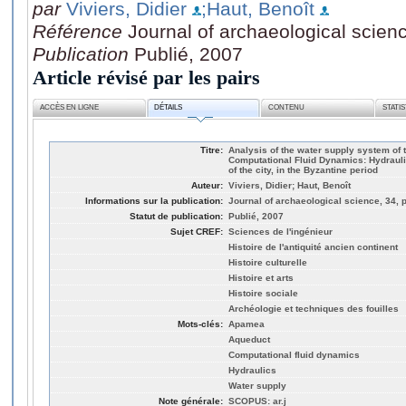
par
Viviers, Didier
;Haut, Benoît
Référence
Journal of archaeological scien
Publication
Publié, 2007
Article révisé par les pairs
ACCÈS EN LIGNE
DÉTAILS
CONTENU
STATI
Titre:
Analysis of the water supply system of 
Computational Fluid Dynamics: Hydrauli
of the city, in the Byzantine period
Auteur:
Viviers, Didier; Haut, Benoît
Informations sur la publication:
Journal of archaeological science, 34, 
Statut de publication:
Publié, 2007
Sujet CREF:
Sciences de l'ingénieur
Histoire de l'antiquité ancien continent
Histoire culturelle
Histoire et arts
Histoire sociale
Archéologie et techniques des fouilles
Mots-clés:
Apamea
Aqueduct
Computational fluid dynamics
Hydraulics
Water supply
Note générale:
SCOPUS: ar.j