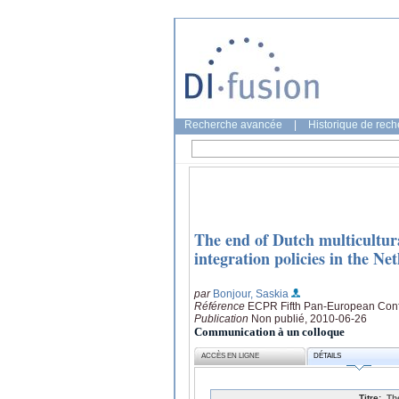
Recherche avancée
|
Historique de rec
The end of Dutch multicultura
integration policies in the Ne
par
Bonjour, Saskia
Référence
ECPR Fifth Pan-European Confe
Publication
Non publié, 2010-06-26
Communication à un colloque
ACCÈS EN LIGNE
DÉTAILS
Titre:
Th