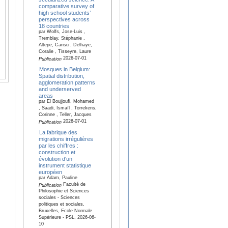
comparative survey of
high school students’
perspectives across
18 countries
par Wolfs, Jose-Luis ,
Tremblay, Stéphanie ,
Altepe, Cansu , Delhaye,
Coralie , Tisseyre, Laure
2026-07-01
Publication
Mosques in Belgium:
Spatial distribution,
agglomeration patterns
and underserved
areas
par El Boujjoufi, Mohamed
, Saadi, Ismaïl , Torrekens,
Corinne , Teller, Jacques
2026-07-01
Publication
La fabrique des
migrations irrégulières
par les chiffres :
construction et
évolution d'un
instrument statistique
européen
par Adam, Pauline
Faculté de
Publication
Philosophie et Sciences
sociales - Sciences
politiques et sociales,
Bruxelles, Ecole Normale
Supérieure - PSL, 2026-06-
10