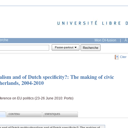
herche
Mon DI-fusion
|
À 
Passe-partout
Citer
lism and of Dutch specificity?: The making of civic
therlands, 2004-2010
rence on EU politics (23-26 June 2010: Porto)
CONTENU
STATISTIQUES
e end of Dutch multiculturalism and of Dutch specificity?: The making of