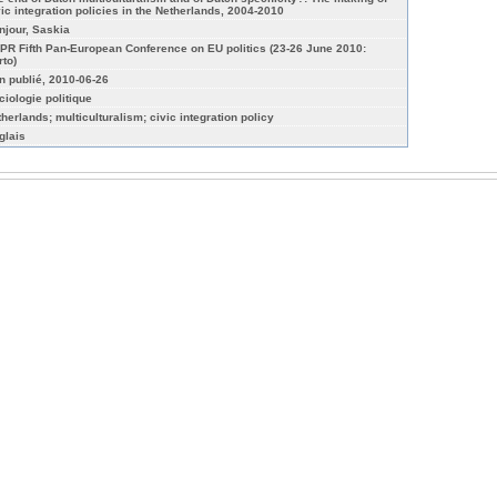
vic integration policies in the Netherlands, 2004-2010
njour, Saskia
PR Fifth Pan-European Conference on EU politics (23-26 June 2010:
rto)
n publié, 2010-06-26
ciologie politique
therlands; multiculturalism; civic integration policy
glais