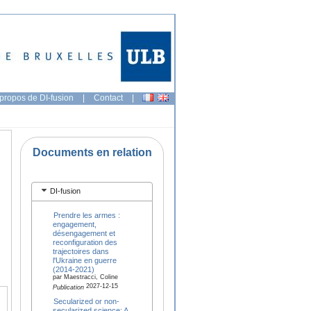
propos de DI-fusion
|
Contact
|
Documents en relation
DI-fusion
Prendre les armes :
engagement,
désengagement et
reconfiguration des
trajectoires dans
l'Ukraine en guerre
(2014-2021)
par Maestracci, Coline
2027-12-15
Publication
Secularized or non-
secularized science: A