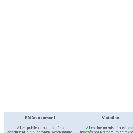
Référencement
Visibilité
Les publications encodées
Les documents déposés so
constituent la bibliographie académique
indexés par les moteurs de rech