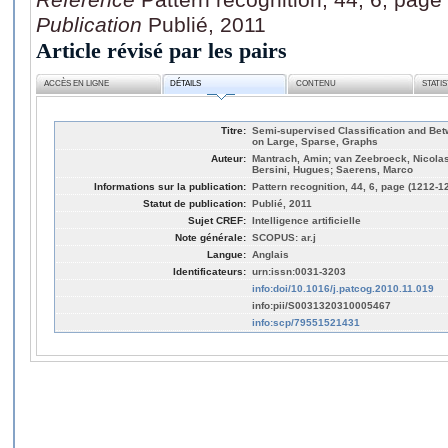
Publication
Publié, 2011
Article révisé par les pairs
ACCÈS EN LIGNE
DÉTAILS
CONTENU
STATI
Titre:
Semi-supervised Classification and Bet
on Large, Sparse, Graphs
Auteur:
Mantrach, Amin; van Zeebroeck, Nicolas
Bersini, Hugues; Saerens, Marco
Informations sur la publication:
Pattern recognition, 44, 6, page (1212-1
Statut de publication:
Publié, 2011
Sujet CREF:
Intelligence artificielle
Note générale:
SCOPUS: ar.j
Langue:
Anglais
Identificateurs:
urn:issn:0031-3203
info:doi/10.1016/j.patcog.2010.11.019
info:pii/S0031320310005467
info:scp/79551521431