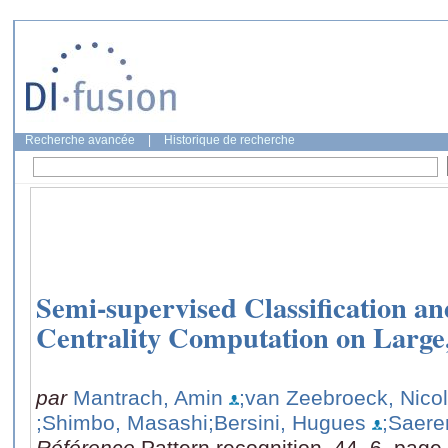
Recherche avancée
|
Historique de recherche
Semi-supervised Classification a
Centrality Computation on Large
par
Mantrach, Amin
;van Zeebroeck, Nico
;Shimbo, Masashi
;Bersini, Hugues
;Saere
Référence
Pattern recognition, 44, 6, pag