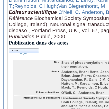
T.
;Reynolds, C Hugh
;Van Slegtenhorst, M
Editeur scientifique
O'Neil, C.
;Anderton, B
Référence
Biochemical Society Symposiu
College, Ireland), Neuronal signal transduc
disease., Portland Press, U.K., Vol. 67, pa
Publication
Publié, 2000
Publication dans des actes
DÉTAILS
Titre:
Sites of phosphorylation in 
their regulation.
Auteur:
Anderton, Brian; Betts, Joan
Brion, Jean Pierre; Chapman,
Dayanandan, R; Gallo, J M; 
Hutton, M; Kardalinou, E; Le
Mack, T.; Reynolds, C Hugh;
Editeur scientifique:
O'Neil, C.; Anderton, Brian
Informations sur la publication:
Biochemical Society Sympo
Cork College, Ireland), Neur
and Alzheimer's disease., Por