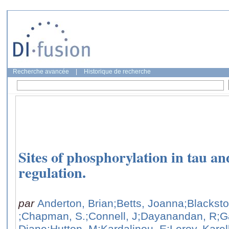
Recherche avancée
|
Historique de recherche
Sites of phosphorylation in tau and
regulation.
par
Anderton, Brian
;Betts, Joanna
;Blackst
;Chapman, S.
;Connell, J
;Dayanandan, R
;G
Diane
;Hutton, M
;Kardalinou, E
;Leroy, Karel