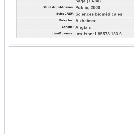
page (73-80)
Statut de publication:
Publié, 2000
Sujet CREF:
Sciences biomédicales
Mots-clés:
Alzheimer
Langue:
Anglais
Identificateurs:
urn:isbn:1 85578 133 6