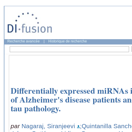
Recherche avancée
|
Historique de recherche
Differentially expressed miRNAs 
of Alzheimer's disease patients an
tau pathology.
par
Nagaraj, Siranjeevi
;Quintanilla Sanch