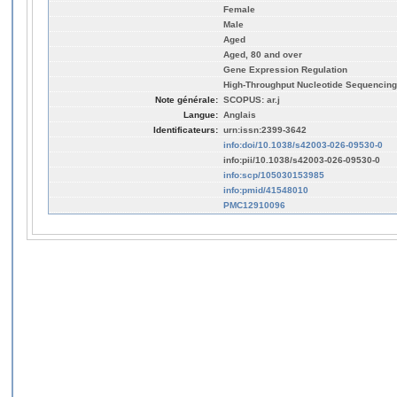
Female
Male
Aged
Aged, 80 and over
Gene Expression Regulation
High-Throughput Nucleotide Sequencing
Note générale:
SCOPUS: ar.j
Langue:
Anglais
Identificateurs:
urn:issn:2399-3642
info:doi/10.1038/s42003-026-09530-0
info:pii/10.1038/s42003-026-09530-0
info:scp/105030153985
info:pmid/41548010
PMC12910096