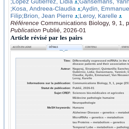
;López Gutiérrez, Lidia
;Gansemans, Yann
;Kosa, Andreea-Claudia
;Aydin, Emmanue
Filip
;Brion, Jean Pierre
;Leroy, Karelle
Référence
Communications Biology, 9, 1, 
Publication
Publié, 2026-01
Article révisé par les pairs
ACCÈS EN LIGNE
DÉTAILS
CONTENU
STATI
Titre:
Differentially expressed miRNAs in the 
disease patients and their association t
Auteur:
Nagaraj, Siranjeevi; Quintanilla Sanche
Gutiérrez, Lidia; Gansemans, Yannick; 
Claudia; Aydin, Emmanuel; Van Nieuwerbu
Leroy, Karelle
Informations sur la publication:
Communications Biology, 9, 1, page (25
Statut de publication:
Publié, 2026-01
Sujet CREF:
Sciences bio-médicales et agricoles
Médecine pathologie humaine
Neuropathologie
MeSH keywords:
Humans
Alzheimer Disease -- genetics -- metabo
MicroRNAs -- genetics -- metabolism
tau Proteins -- metabolism -- genetics
Temporal Lobe -- metabolism -- patholog