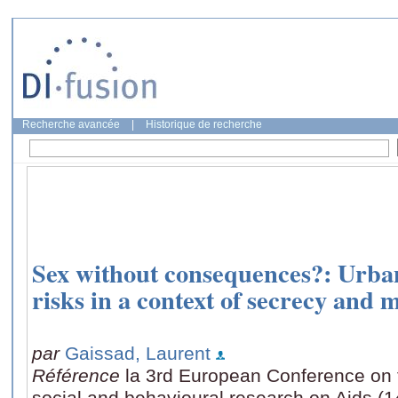
Recherche avancée
|
Historique de recherche
Sex without consequences?: Urba
risks in a context of secrecy and m
par
Gaissad, Laurent
Référence
la 3rd European Conference on 
social and behavioural research on Aids (1