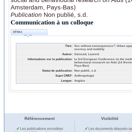
Amsterdam, Pays-Bas)
Publication
Non publié, s.d.
Communication à un colloque
DÉTAILS
Titre:
Sex without consequences?: Urban appro
secrecy and mobility
Auteur:
Gaissad, Laurent
Informations sur la publication:
la 3rd European Conference on the meth
behavioural research on Aids (14 févri
Pays-Bas)
Statut de publication:
Non publié, s.d.
Sujet CREF:
Anthropologie
Langue:
Anglais
Référencement
Visibilité
Les publications encodées
Les documents déposés so