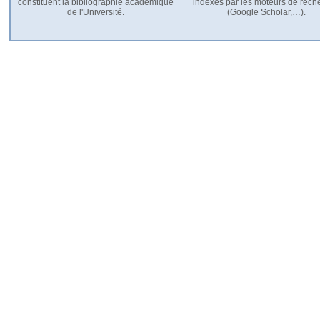
constituent la bibliographie académique
indexés par les moteurs de rech
de l'Université.
(Google Scholar,…).